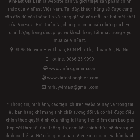
VinFast Gia Lâm
là website bán và giới thiệu sản phẩm chính
thức của VinFast Việt Nam. Tại đây, khách hàng sẽ được cung
cấp đầy đủ các thông tin và bảng giá về các mẫu xe hơi mới nhất
của VinFast. Hơn thế nữa, chúng tôi cung cấp những dịch vụ
chất lượng hàng đầu, phục vụ khách hàng tốt nhất trong việc
mua xe VinFast.
93-95 Nguyễn Huy Thuận, KCN Phú Thị, Thuận An, Hà Nội
Hotline: 0866 25 9999
www.vinfastgialam.com
www.vinfastlongbien.com
mrhuyvinfast@gmail.com
* Thông tin, hình ảnh, các tiện ích trên website này và trong tài
liệu bán hàng chỉ mang tính chất tương đối và có thể được điều
chỉnh theo quyết định của hãng tại từng thời điểm đảm bảo phù
hợp với thực tế. Các thông tin, cam kết chính thức sẽ được quy
định cụ thể tại Hợp đồng mua bán. Việc kinh doanh và bảo hành