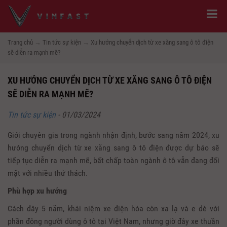
Trang chủ
→
Tin tức sự kiện
→
Xu hướng chuyển dịch từ xe xăng sang ô tô điện
sẽ diễn ra mạnh mẽ?
XU HƯỚNG CHUYỂN DỊCH TỪ XE XĂNG SANG Ô TÔ ĐIỆN
SẼ DIỄN RA MẠNH MẼ?
Tin tức sự kiện
-
01/03/2024
Giới chuyên gia trong ngành nhận định, bước sang năm 2024, xu
hướng chuyển dịch từ xe xăng sang ô tô điện được dự báo sẽ
tiếp tục diễn ra mạnh mẽ, bất chấp toàn ngành ô tô vẫn đang đối
mặt với nhiều thử thách.
Phù hợp xu hướng
Cách đây 5 năm, khái niệm xe điện hóa còn xa lạ và e dè với
phần đông người dùng ô tô tại Việt Nam, nhưng giờ đây xe thuần