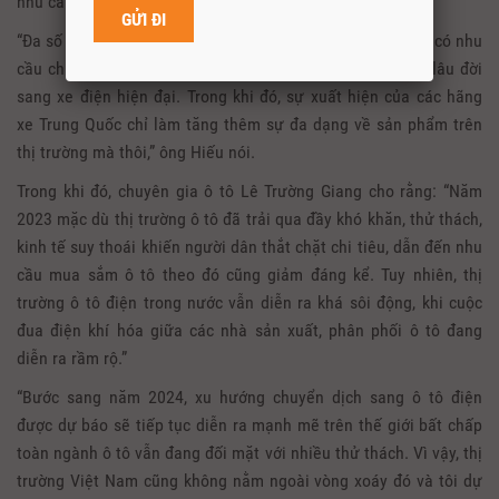
nhu cầu người tiêu dùng tìm đến dòng xe này sẽ tăng cao.
“Đa số nhóm đối tượng của VinFast là những khách hàng có nhu
cầu chuyển đổi phương tiện từ các thương hiệu xe xăng lâu đời
sang xe điện hiện đại. Trong khi đó, sự xuất hiện của các hãng
xe Trung Quốc chỉ làm tăng thêm sự đa dạng về sản phẩm trên
thị trường mà thôi,” ông Hiếu nói.
Trong khi đó, chuyên gia ô tô Lê Trường Giang cho rằng: “Năm
2023 mặc dù thị trường ô tô đã trải qua đầy khó khăn, thử thách,
kinh tế suy thoái khiến người dân thắt chặt chi tiêu, dẫn đến nhu
cầu mua sắm ô tô theo đó cũng giảm đáng kể. Tuy nhiên, thị
trường ô tô điện trong nước vẫn diễn ra khá sôi động, khi cuộc
đua điện khí hóa giữa các nhà sản xuất, phân phối ô tô đang
diễn ra rầm rộ.”
“Bước sang năm 2024, xu hướng chuyển dịch sang ô tô điện
được dự báo sẽ tiếp tục diễn ra mạnh mẽ trên thế giới bất chấp
toàn ngành ô tô vẫn đang đối mặt với nhiều thử thách. Vì vậy, thị
trường Việt Nam cũng không nằm ngoài vòng xoáy đó và tôi dự