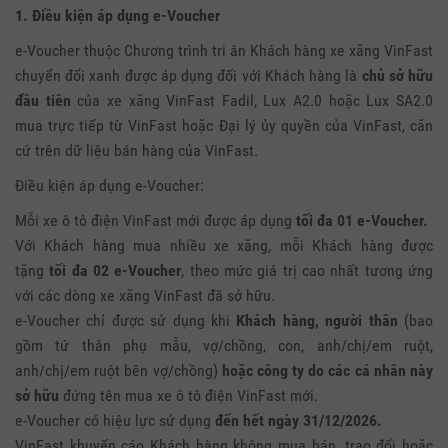
1. Điều kiện áp dụng e-Voucher
e-Voucher thuộc Chương trình tri ân Khách hàng xe xăng VinFast
chuyển đổi xanh được áp dụng đối với Khách hàng là
chủ sở hữu
đầu tiên
của xe xăng VinFast Fadil, Lux A2.0 hoặc Lux SA2.0
mua trực tiếp từ VinFast hoặc Đại lý ủy quyền của VinFast, căn
cứ trên dữ liệu bán hàng của VinFast.
Điều kiện áp dụng e-Voucher:
Mỗi xe ô tô điện VinFast mới được áp dụng
tối đa 01 e-Voucher.
Với Khách hàng mua nhiều xe xăng, mỗi Khách hàng được
tặng
tối đa 02 e-Voucher
, theo mức giá trị cao nhất tương ứng
với các dòng xe xăng VinFast đã sở hữu.
e-Voucher chỉ được sử dụng khi
Khách hàng, người thân
(bao
gồm tứ thân phụ mẫu, vợ/chồng, con, anh/chị/em ruột,
anh/chị/em ruột bên vợ/chồng)
hoặc công ty do các cá nhân này
sở hữu
đứng tên mua xe ô tô điện VinFast mới.
e-Voucher có hiệu lực sử dụng
đến hết ngày 31/12/2026.
VinFast khuyến cáo Khách hàng không mua bán, trao đổi hoặc