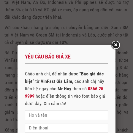
tại Việt Nam, Ấn Độ, Indonesia và Philippines sẽ được hỗ trợ
thêm 3% giá ô tô và 5% giá xe máy, áp dụng cộng dồn với các ưu
đãi khác đang được triển khai.
Với các khách hàng lựa chọn di chuyển bằng xe điện Xanh SM
tại Việt Nam và Green SM tại Indonesia và Lào, cước phí cho tất
cả chuyến đi sẽ được ưu đãi 10%.
Bà Dương Thị Thu Trang – Phó Tổng giám đốc Kinh doanh
YÊU CẦU BÁO GIÁ XE
VinFast toàn cầu cho biết: “Chương trình hỗ trợ chuyển đổi từ xe
xăng sang xe điện được triển khai khẩn cấp trong tháng 3 đã
Chào anh chị, để nhận được
“Báo giá đặc
mang đến giải pháp kịp thời và tạo động lực mạnh mẽ cho hàng
biệt”
từ
VinFast Gia Lâm,
các anh chị hãy
trăm nghìn khách hàng lựa chọn xe điện VinFast làm người bạn
liên hệ ngay cho
Mr Huy
theo số
0866 25
đồng hành trong những hành trình xanh sắp tới. Việc gia hạn
9999
hoặc điền thông tin vào font báo giá
triển khai chương trình sẽ không chỉ mang đến cơ hội chuyển đổi
dưới đây. Xin cảm ơn!
xanh thêm cho nhiều khách hàng, mà còn trực tiếp góp phần
giảm lượng tiêu thụ xăng dầu, khẳng định trách nhiệm xã hội và
tinh thần cống hiến của Vingroup với cộng đồng”.
Xăng dầu tăng giá cộng với chính sách ưu đãi siêu tốt vì khách