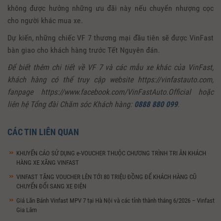
không được hưởng những ưu đãi này nếu chuyển nhượng cọc
cho người khác mua xe.
Dự kiến, những chiếc VF 7 thương mại đầu tiên sẽ được VinFast
bàn giao cho khách hàng trước Tết Nguyên đán.
Để biết thêm chi tiết về VF 7 và các mẫu xe khác của VinFast,
khách hàng có thể truy cập website
https://vinfastauto.com
,
fanpage
https://www.facebook.com/VinFastAuto.Official
hoặc
liên hệ Tổng đài Chăm sóc Khách hàng:
0888 880 099
.
CÁC TIN LIÊN QUAN
KHUYẾN CÁO SỬ DỤNG e-VOUCHER THUỘC CHƯƠNG TRÌNH TRI ÂN KHÁCH
HÀNG XE XĂNG VINFAST
VINFAST TẶNG VOUCHER LÊN TỚI 80 TRIỆU ĐỒNG ĐỂ KHÁCH HÀNG CŨ
CHUYỂN ĐỔI SANG XE ĐIỆN
Giá Lăn Bánh Vinfast MPV 7 tại Hà Nội và các tỉnh thành tháng 6/2026 – Vinfast
Gia Lâm