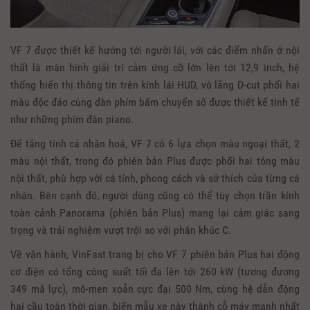
VF 7 được thiết kế hướng tới người lái, với các điểm nhấn ở nội
thất là màn hình giải trí cảm ứng cỡ lớn lên tới 12,9 inch, hệ
thống hiển thị thông tin trên kính lái HUD, vô lăng D-cut phối hai
màu độc đáo cùng dàn phím bấm chuyển số được thiết kế tinh tế
như những phím đàn piano.
Để tăng tính cá nhân hoá, VF 7 có 6 lựa chọn màu ngoại thất, 2
màu nội thất, trong đó phiên bản Plus được phối hai tông màu
nội thất, phù hợp với cá tính, phong cách và sở thích của từng cá
nhân. Bên cạnh đó, người dùng cũng có thể tùy chọn trần kính
toàn cảnh Panorama (phiên bản Plus) mang lại cảm giác sang
trọng và trải nghiệm vượt trội so với phân khúc C.
Về vận hành, VinFast trang bị cho VF 7 phiên bản Plus hai động
cơ điện có tổng công suất tối đa lên tới 260 kW (tương đương
349 mã lực), mô-men xoắn cực đại 500 Nm, cùng hệ dẫn động
hai cầu toàn thời gian, biến mẫu xe này thành cỗ máy mạnh nhất